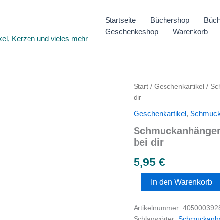
Startseite
Büchershop
Büch
Geschenkeshop
Warenkorb
kel, Kerzen und vieles mehr
Schmuckanhänger
Start
/
Geschenkartikel
/ Sc
-
dir
Kleiner
Geschenkartikel
,
Schmuc
Schutzengel,
Ich
Schmuckanhänger –
bin
bei dir
immer
bei
5,95
€
dir
Menge
In den Warenkorb
Artikelnummer:
405000392
Schlagwörter:
Schmuckanh