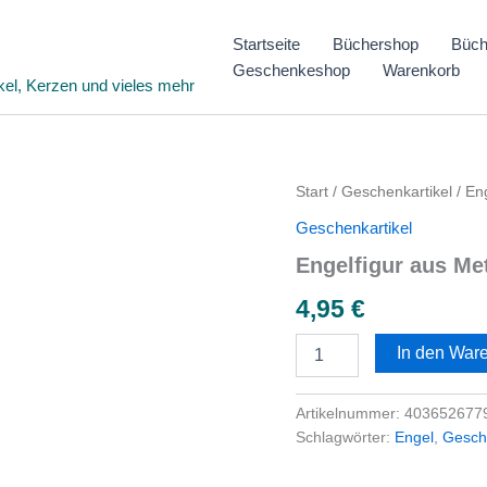
Startseite
Büchershop
Büch
Geschenkeshop
Warenkorb
kel, Kerzen und vieles mehr
Engelfigur
Start
/
Geschenkartikel
/ Eng
aus
Geschenkartikel
Metall
-
Engelfigur aus Met
Himmlischer
Begleiter
4,95
€
Menge
In den War
Artikelnummer:
403652677
Schlagwörter:
Engel
,
Gesch