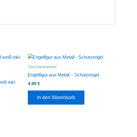
Geschenkartikel
Engelfigur aus Metall – Schutzengel
iß inkl.
4,95
€
In den Warenkorb