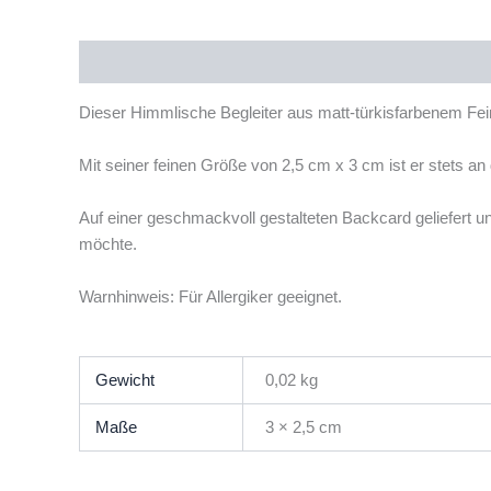
Beschreibung
Zusätzliche Informationen
Rezensi
Dieser Himmlische Begleiter aus matt-türkisfarbenem Fein
Mit seiner feinen Größe von 2,5 cm x 3 cm ist er stets an
Auf einer geschmackvoll gestalteten Backcard geliefert u
möchte.
Warnhinweis: Für Allergiker geeignet.
Gewicht
0,02 kg
Maße
3 × 2,5 cm