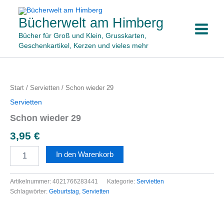
Zum
Inhalt
Bücherwelt am Himberg
springen
Bücher für Groß und Klein, Grusskarten,
Geschenkartikel, Kerzen und vieles mehr
Schon
wieder
29
Start
/
Servietten
/ Schon wieder 29
Menge
Servietten
Schon wieder 29
3,95
€
In den Warenkorb
Artikelnummer:
4021766283441
Kategorie:
Servietten
Schlagwörter:
Geburtstag
,
Servietten