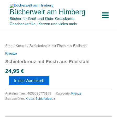
Zum
Inhalt
Bücherwelt am Himberg
springen
Bücher für Groß und Klein, Grusskarten,
Geschenkartikel, Kerzen und vieles mehr
Schieferkreuz
mit
Fisch
Start
/
Kreuze
/ Schieferkreuz mit Fisch aus Edelstahl
aus
Kreuze
Edelstahl
Menge
Schieferkreuz mit Fisch aus Edelstahl
24,95
€
In den Warenkorb
Artikelnummer:
4036526776163
Kategorie:
Kreuze
Schlagwörter:
Kreuz
,
Schieferkreuz