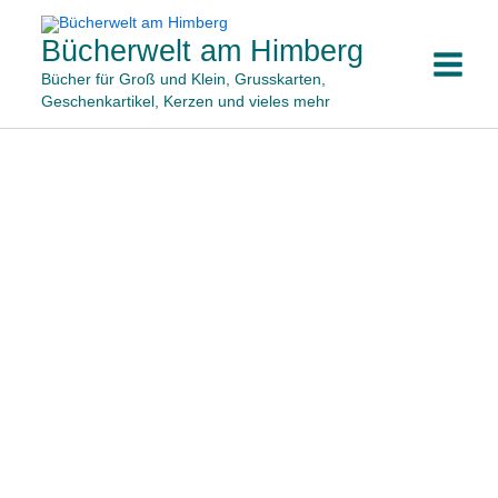
Zum
Inhalt
Bücherwelt am Himberg
springen
Bücher für Groß und Klein, Grusskarten,
Geschenkartikel, Kerzen und vieles mehr
Minikerze
"Das
Leben
ist
schön"
Menge