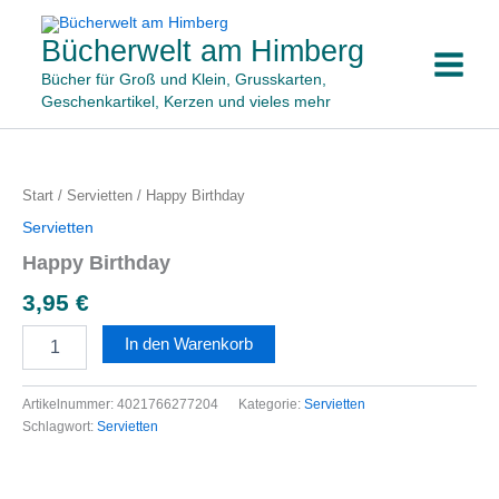
Zum
Inhalt
Bücherwelt am Himberg
springen
Bücher für Groß und Klein, Grusskarten,
Geschenkartikel, Kerzen und vieles mehr
Happy
Birthday
Menge
Start
/
Servietten
/ Happy Birthday
Servietten
Happy Birthday
3,95
€
In den Warenkorb
Artikelnummer:
4021766277204
Kategorie:
Servietten
Schlagwort:
Servietten